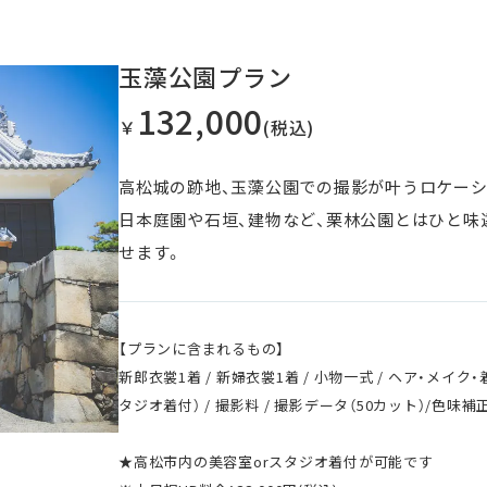
玉藻公園プラン
132,000
￥
(税込)
高松城の跡地、玉藻公園での撮影が叶うロケーシ
日本庭園や石垣、建物など、栗林公園とはひと味
せます。
【プランに含まれるもの】
新郎衣裳1着 / 新婦衣裳1着 / 小物一式 / ヘア・メイ
タジオ着付） / 撮影料 / 撮影データ（50カット）/色味補
★高松市内の美容室orスタジオ着付が可能です