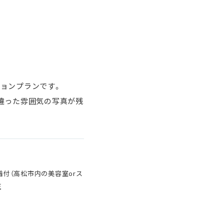
ョンプランです。
違った雰囲気の写真が残
ク・着付（高松市内の美容室orス
正