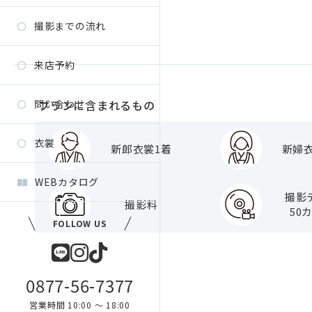
撮影までの流れ
来店予約
問い合わせ
プランに含まれるもの
衣裳
新郎衣裳1着
新婦
WEBカタログ
撮影
撮影料
50
FOLLOW US
0877-56-7377
営業時間 10:00 〜 18:00