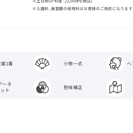
※土日祝UP料金：22,000円(税込)
※入園料、披雲閣の使用料はお客様のご負担になります
衣裳1着
小物一式
ヘ
データ
色味補正
カット