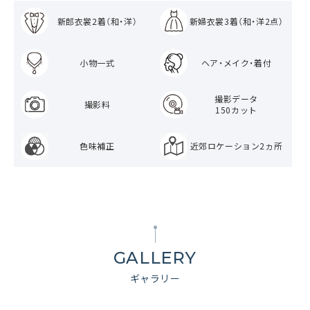
新郎衣裳2着（和・洋）
新婦衣裳3着（和・洋2点）
小物一式
ヘア・メイク・着付
撮影データ
撮影料
150カット
色味補正
近郊ロケーション2ヵ所
GALLERY
ギャラリー