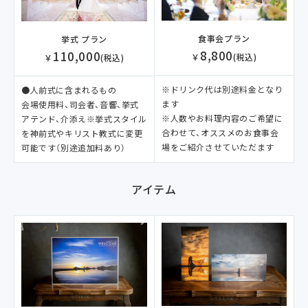
食事会プラン
挙式 プラン
8,800
110,000
￥
(税込)
￥
(税込)
※ドリンク代は別途料金となり
●人前式に含まれるもの
ます
会場使用料、司会者、音響、挙式
※人数やお料理内容のご希望に
アテンド、介添え※挙式スタイル
合わせて、オススメのお食事会
を神前式やキリスト教式に変更
場をご紹介させていただます
可能です（別途追加料あり）
アイテム