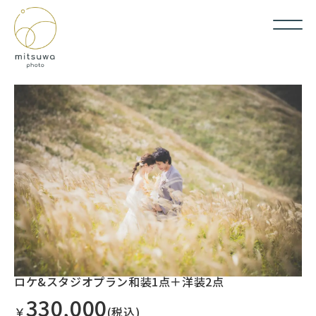
ロケ&スタジオプラン和装1点＋洋装2点
330,000
￥
(税込)