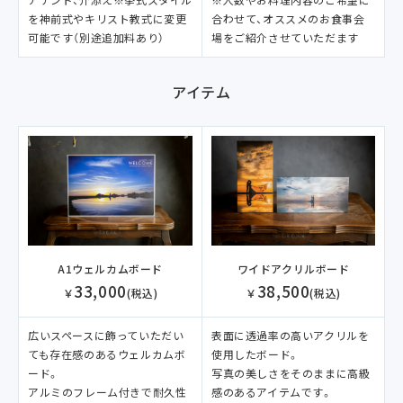
アテンド、介添え※挙式スタイル
合わせて、オススメのお食事会
を神前式やキリスト教式に変更
場をご紹介させていただます
可能です（別途追加料あり）
アイテム
ワイドアクリルボード
A1ウェルカムボード
38,500
33,000
￥
(税込)
￥
(税込)
表面に透過率の高いアクリルを
広いスペースに飾っていただい
使用したボード。
ても存在感のあるウェルカムボ
写真の美しさをそのままに高級
ード。
感のあるアイテムです。
アルミのフレーム付きで耐久性