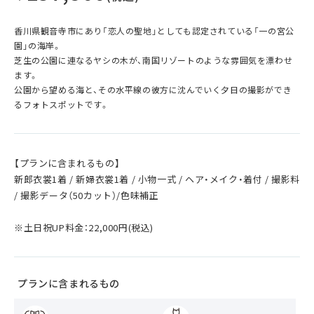
香川県観音寺市にあり「恋人の聖地」としても認定されている「一の宮公
園」の海岸。
芝生の公園に連なるヤシの木が、南国リゾートのような雰囲気を漂わせ
ます。
公園から望める海と、その水平線の彼方に沈んでいく夕日の撮影ができ
るフォトスポットです。
【プランに含まれるもの】
新郎衣裳1着 / 新婦衣裳1着 / 小物一式 / ヘア・メイク・着付 / 撮影料
/ 撮影データ（50カット）/色味補正
※土日祝UP料金：22,000円(税込)
プランに含まれるもの