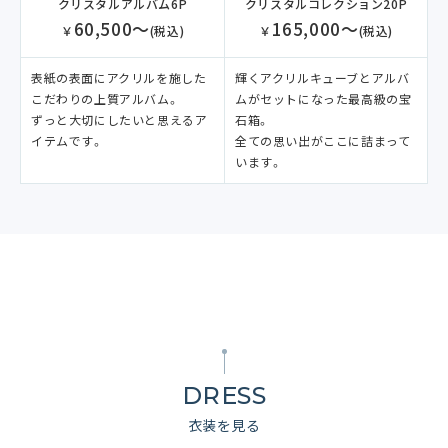
クリスタルコレクション20P
クリスタルアルバム6P
165,000～
60,500～
￥
(税込)
￥
(税込)
輝くアクリルキューブとアルバ
表紙の表面にアクリルを施した
ムがセットになった最高級の宝
こだわりの上質アルバム。
石箱。
ずっと大切にしたいと思えるア
全ての思い出がここに詰まって
イテムです。
います。
DRESS
衣装を見る