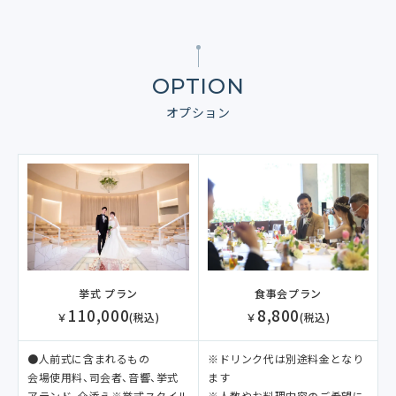
OPTION
オプション
食事会プラン
挙式 プラン
8,800
110,000
￥
(税込)
￥
(税込)
※ドリンク代は別途料金となり
●人前式に含まれるもの
ます
会場使用料、司会者、音響、挙式
※人数やお料理内容のご希望に