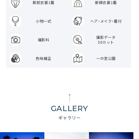
新郎衣裳1着
新婦衣裳1着
小物一式
ヘア・メイク・着付
撮影データ
撮影料
50カット
色味補正
一の宮公園
GALLERY
ギャラリー